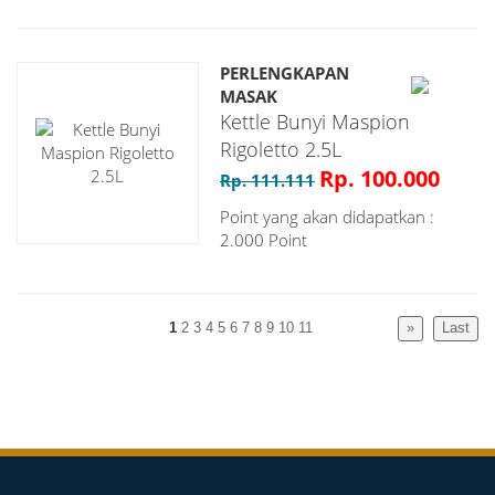
PERLENGKAPAN
MASAK
Kettle Bunyi Maspion
Rigoletto 2.5L
Rp. 100.000
Rp. 111.111
Point yang akan didapatkan :
2.000 Point
1
2
3
4
5
6
7
8
9
10
11
»
Last