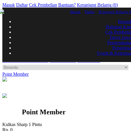
Masuk
Daftar
Cek Pembelian
Bantuan?
Keranjang Belanja (
0
)
Masuk
Daftar
Keranjang Belanja (
Beran
Hubungi Ka
Cek Pembeli
Tanya Jaw
Pengembali
Pengirim
Syarat & Ketentu
Elektronik
Rumah Tangga
Mainan
Perkakas & Lilin
Serba 25.000
Kecantikan & Kesehatan
Point Member
Brosur Golo
Point Member
Point Member
Kulkas Sharp 1 Pintu
Rp. 0