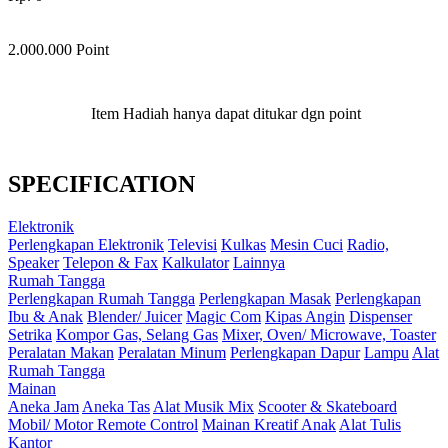
2.000.000 Point
Item Hadiah hanya dapat ditukar dgn point
SPECIFICATION
Elektronik
Perlengkapan Elektronik
Televisi
Kulkas
Mesin Cuci
Radio,
Speaker
Telepon & Fax
Kalkulator
Lainnya
Rumah Tangga
Perlengkapan Rumah Tangga
Perlengkapan Masak
Perlengkapan
Ibu & Anak
Blender/ Juicer
Magic Com
Kipas Angin
Dispenser
Setrika
Kompor Gas, Selang Gas
Mixer, Oven/ Microwave, Toaster
Peralatan Makan
Peralatan Minum
Perlengkapan Dapur
Lampu
Alat
Rumah Tangga
Mainan
Aneka Jam
Aneka Tas
Alat Musik Mix
Scooter & Skateboard
Mobil/ Motor Remote Control
Mainan Kreatif Anak
Alat Tulis
Kantor