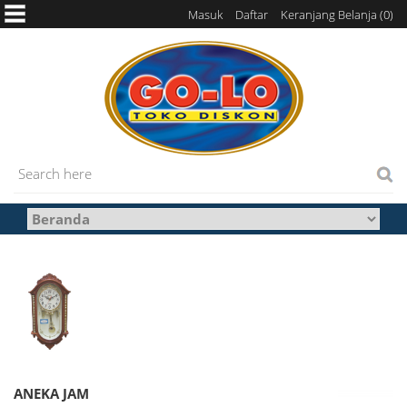
Masuk
Daftar
Keranjang Belanja (
0
)
ANEKA JAM