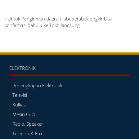
- Untuk Pengiriman daerah Jabodetabek ongkir bisa
konfirmasi dahulu ke Toko langsung.
ELEKTRONIK
Perlengkapan Elektronik
Televisi
Kulkas
Mesin Cuci
Radio, Speaker
Telepon & Fax