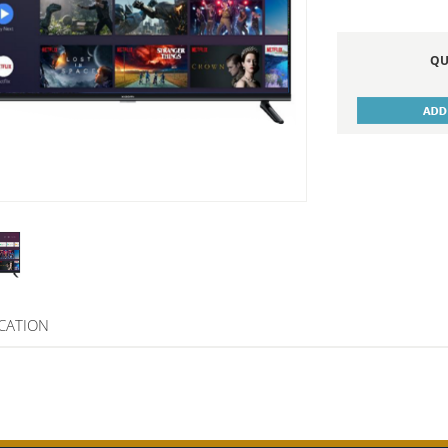
QU
ICATION