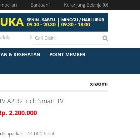
embelian
Bantuan?
Keranjang Belanja (
0
)
KAN & KESEHATAN
POINT MEMBER
TV A2 32 Inch Smart TV
Rp. 2.200.000
 didapatkan : 44.000 Point