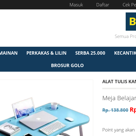
Masuk
Daftar
Cek P
MAINAN
PERKAKAS & LILIN
SERBA 25.000
KECANTI
BROSUR GOLO
ALAT TULIS K
Meja Belaja
Rp
Rp. 138.800
Point yang akan 