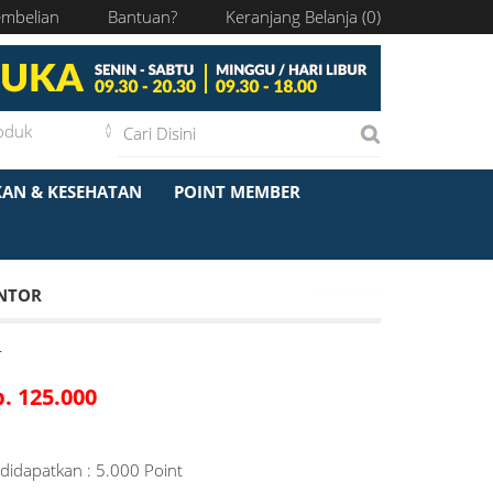
embelian
Bantuan?
Keranjang Belanja (
0
)
KAN & KESEHATAN
POINT MEMBER
ANTOR
r
. 125.000
didapatkan : 5.000 Point