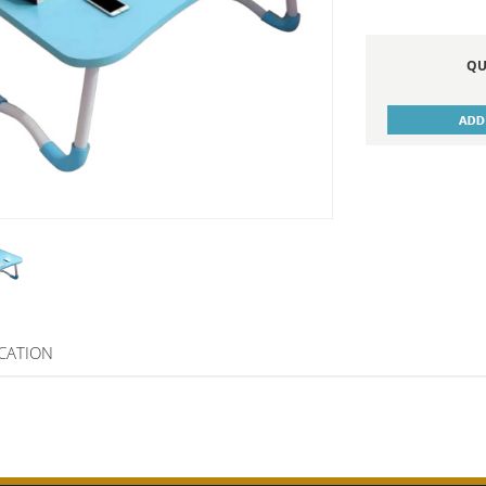
QU
ICATION