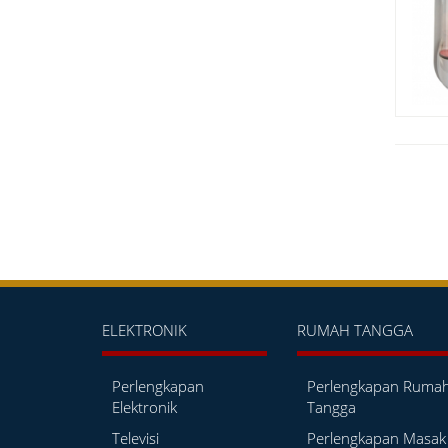
ELEKTRONIK
RUMAH TANGGA
Perlengkapan
Perlengkapan Ruma
Elektronik
Tangga
Televisi
Perlengkapan Masak