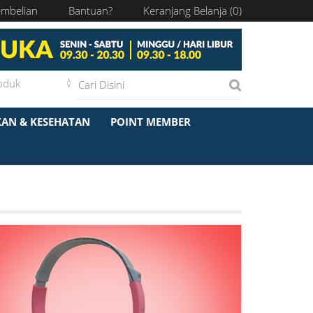
embelian
Bantuan?
Keranjang Belanja (
0
)
KAN & KESEHATAN
POINT MEMBER