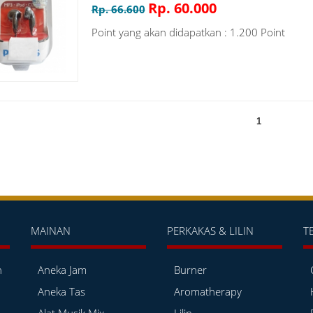
Rp. 60.000
Rp. 66.600
Point yang akan didapatkan : 1.200 Point
1
MAINAN
PERKAKAS & LILIN
T
h
Aneka Jam
Burner
Aneka Tas
Aromatherapy