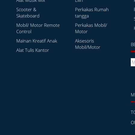
Alat Musik Mix
Lilin
Scooter &
Perkakas Rumah
Skateboard
tangga
Mobil/ Motor Remote
Perkakas Mobil/
Control
Motor
Mainan Kreatif Anak
Aksesoris
B
Mobil/Motor
Alat Tulis Kantor
M
T
O